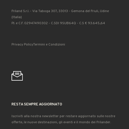
Friland S.r.l. - Via Taboga 307, 33013 - Gemona del Friuli, Udine
(Italia)
P.I. e C.F. 02947490302 - C.SDI 9SUB64Q - C.S € 93.645,64
Privacy Policy
Termini e Condizioni
RESTA SEMPRE AGGIORNATO
Iscriviti alla nostra newsletter per restare aggiornato sulle nostre
offerte, le nuove destinazioni, gli eventi e il mondo dei Frilander.